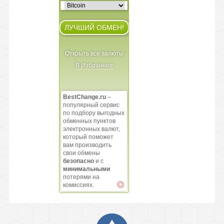
Открыть все валюты
В Избранное
BestChange.ru
–
популярный сервис
по подбору выгодных
обменных пунктов
электронных валют,
который поможет
вам производить
свои обмены
безопасно
и с
минимальными
потерями на
комиссиях.