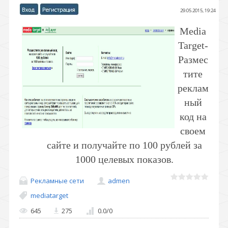
29.05.2015, 19:24
Media
Target-
Размес
тите
реклам
ный
код на
своем
сайте и получайте по 100 рублей за
1000 целевых показов.
Рекламные сети
admen
mediatarget
645
275
0.0
/
0